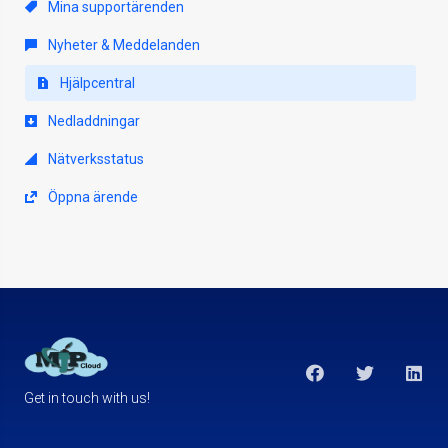
Mina supportärenden
Nyheter & Meddelanden
Hjälpcentral
Nedladdningar
Nätverksstatus
Öppna ärende
Get in touch with us!