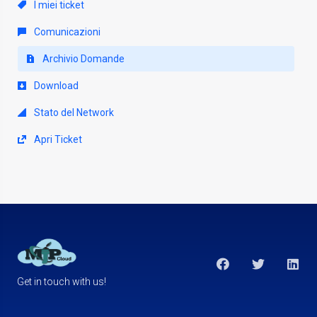
I miei ticket
Comunicazioni
Archivio Domande
Download
Stato del Network
Apri Ticket
Get in touch with us!