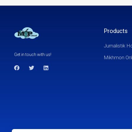
Products
Jurnalistik H
Get in touch with us!
Mikhmon Onl