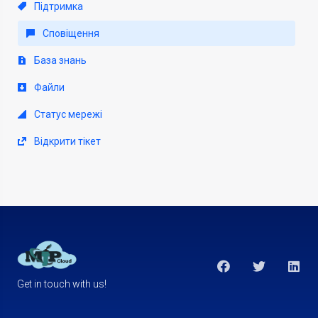
Підтримка
Сповіщення
База знань
Файли
Статус мережі
Відкрити тікет
Get in touch with us!