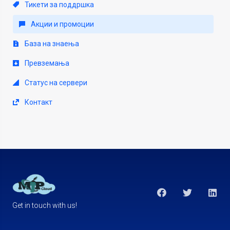
Тикети за поддршка
Акции и промоции
База на знаења
Превземања
Статус на сервери
Контакт
Get in touch with us!