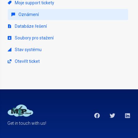
Moje support tickety
Oznámení
Databáze řešení
Soubory pro stažení
Stav systému
Otevřít ticket
Get in touch with us!