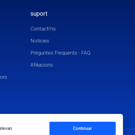
suport
Contacti'ns
Notícies
Preguntes Freqüents - FAQ
Afiliacions
dors
elevan.
Continuar