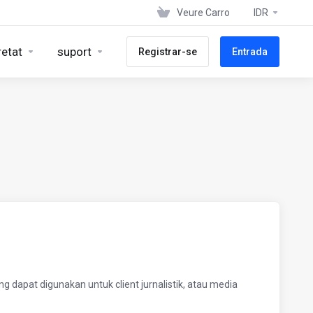
Veure Carro
IDR
retat
suport
Registrar-se
Entrada
g dapat digunakan untuk client jurnalistik, atau media