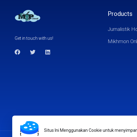
Products
Jurnalistik H
Get in touch with us!
Mikhmon Onl
Situs Ini Menggunakan Cookie untuk menyimpan i