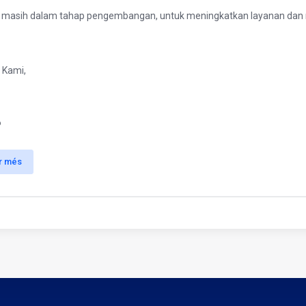
i masih dalam tahap pengembangan, untuk meningkatkan layanan dan m
 Kami,
P
ir més