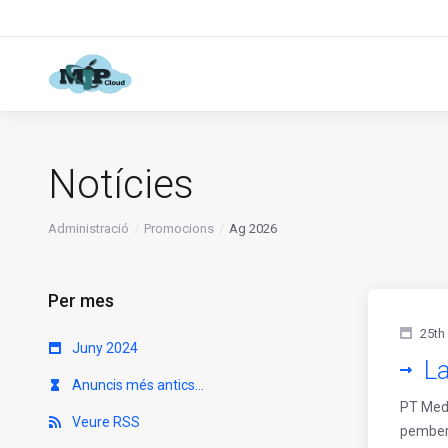
Notícies
Administració
Promocions
Ag 2026
Per mes
25th
Juny 2024
L
Anuncis més antics...
PT Medi
Veure RSS
pemberi