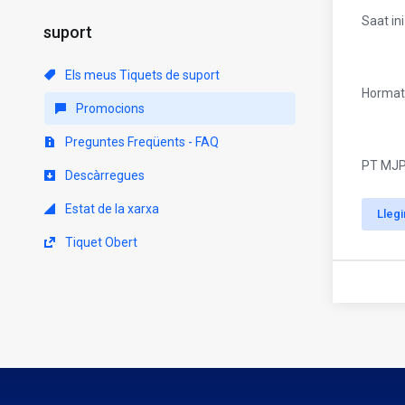
Saat in
suport
Els meus Tiquets de suport
Hormat
Promocions
Preguntes Freqüents - FAQ
PT MJ
Descàrregues
Estat de la xarxa
Lleg
Tiquet Obert