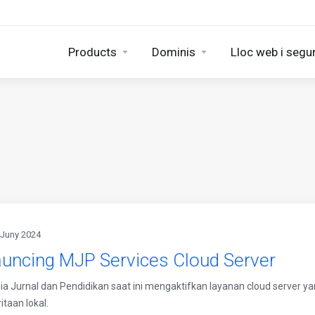
Products
Dominis
Lloc web i segu
 Juny 2024
auncing MJP Services Cloud Server
a Jurnal dan Pendidikan saat ini mengaktifkan layanan cloud server yan
taan lokal.